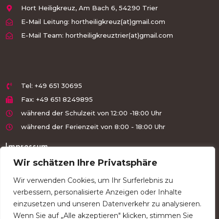
Hort Heiligkreuz, Am Bach 6, 54290 Trier
E-Mail Leitung: hortheiligkreuz(at)gmail.com
E-Mail Team: hortheiligkreuztrier(at)gmail.com
Tel: +49 651 30695
Fax: +49 651 8249895
während der Schulzeit von 12:00 -18:00 Uhr
während der Ferienzeit von 8:00 - 18:00 Uhr
Impressum
Wir schätzen Ihre Privatsphäre
Haftungsausschluss
Wir verwenden Cookies, um Ihr Surferlebnis zu
Datenschutzerklärung
verbessern, personalisierte Anzeigen oder Inhalte
Hort Heiligkreuz Trier
einzusetzen und unseren Datenverkehr zu analysieren.
Wenn Sie auf „Alle akzeptieren" klicken, stimmen Sie
Hort Heiligkreuz Trier