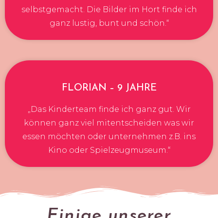
selbstgemacht. Die Bilder im Hort finde ich
ganz lustig, bunt und schön.“
FLORIAN – 9 JAHRE
„Das Kinderteam finde ich ganz gut. Wir
können ganz viel mitentscheiden was wir
essen möchten oder unternehmen z.B. ins
Kino oder Spielzeugmuseum.“
Einige unserer